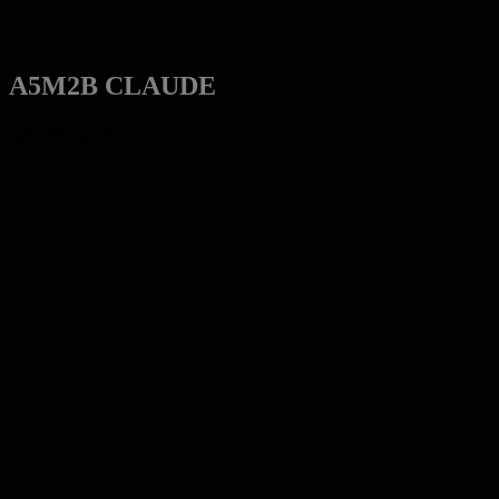
A5M2B CLAUDE
ClearProp 1:72